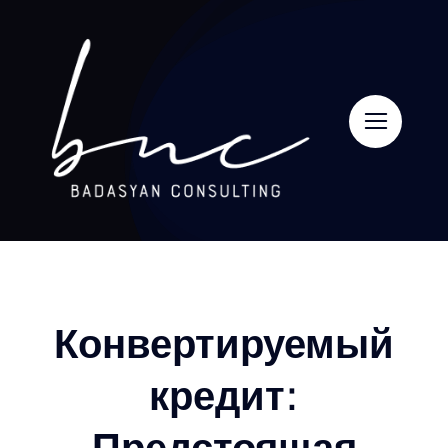
Skip
to
content
Конвертируемый
кредит:
Предстоящая