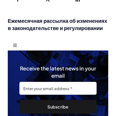
Ежемесячная рассылка об изменениях
в законодательстве и регулировании
Toggle
Navigation
Издание No. 5 — Июнь 2025
Receive the latest news in your
email
Издание No. 4 — Май 2025
Издание No. 3 — Апрель 2025
Subscribe
Издание No. 2 — Март 2025