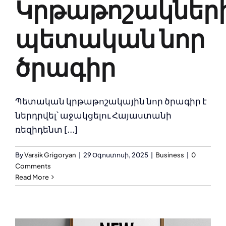
Կրթաթոշակներ
պետական նոր
ծրագիր
Պետական կրթաթոշակային նոր ծրագիր է
ներդրվել՝ աջակցելու Հայաստանի
ռեզիդենտ [...]
By
Varsik Grigoryan
|
29 Օգոստոսի, 2025
|
Business
|
0
Comments
Read More