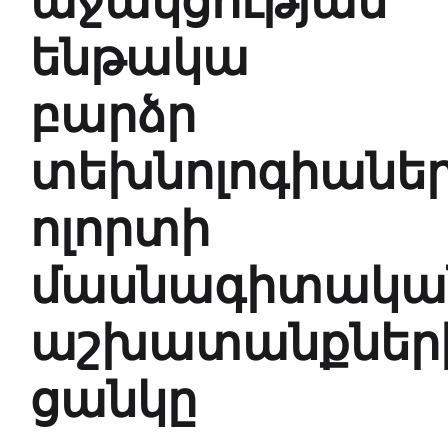
ենթակա
բարձր
տեխնոլոգիանե
ոլորտի
մասնագիտակա
աշխատանքներ
ցանկը