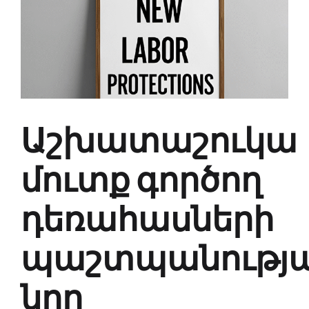
Աշխատաշուկա
մուտք գործող
դեռահասների
պաշտպանությ
նոր