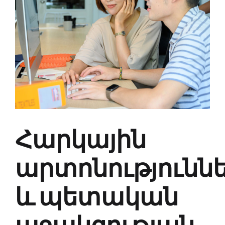
Հարկային
արտոնությունն
և պետական
աջակցության